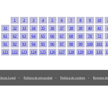
1
2
3
4
5
6
7
8
9
10
31
32
33
34
35
36
37
38
39
40
41
61
62
63
64
65
66
67
68
69
70
71
91
92
93
94
95
96
97
98
99
100
101
1
121
122
123
124
125
126
127
128
129
130
131
1
-
-
-
Aviso Legal
Política de privacidad
Política de cookies
Registro de