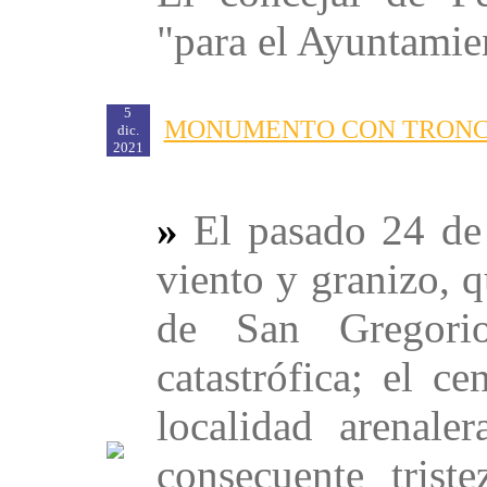
"para el Ayuntamien
5
MONUMENTO CON TRONCO
dic.
2021
»
El pasado 24 de 
viento y granizo, 
de San Gregorio
catastrófica; el c
localidad arenale
consecuente trist