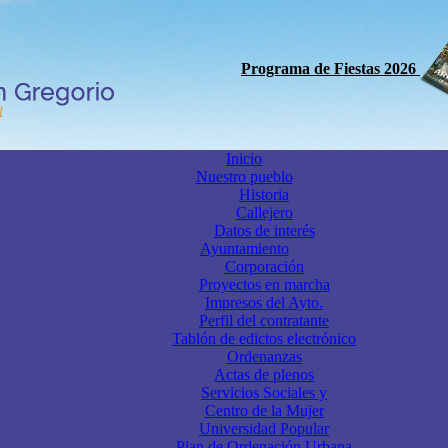
Programa de Fiestas 2026
Inicio
Nuestro pueblo
Historia
Callejero
Datos de interés
Ayuntamiento
Corporación
Proyectos en marcha
Impresos del Ayto.
Perfil del contratante
Tablón de edictos electrónico
Ordenanzas
Actas de plenos
Servicios Sociales y
Centro de la Mujer
Universidad Popular
Plan de Ordenación Urbana