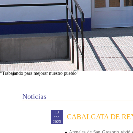
"Trabajando para mejorar nuestro pueblo"
Ver proyectos
Noticias
13
CABALGATA DE REY
ene.
2025
»
Arenales de San Gregorio vivió c