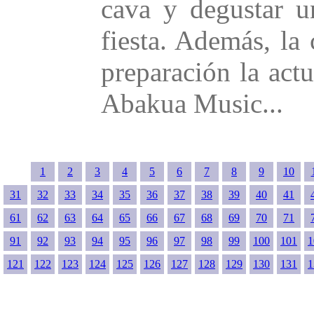
cava y degustar u
fiesta. Además, la 
preparación la act
Abakua Music...
1
2
3
4
5
6
7
8
9
10
31
32
33
34
35
36
37
38
39
40
41
61
62
63
64
65
66
67
68
69
70
71
91
92
93
94
95
96
97
98
99
100
101
1
121
122
123
124
125
126
127
128
129
130
131
1