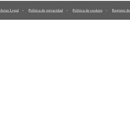
-
-
-
Aviso Legal
Política de privacidad
Política de cookies
Registro de