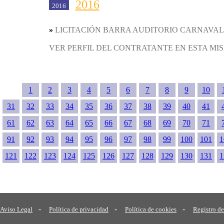
2016
2016
»
LICITACIÓN BARRA AUDITORIO CARNAVAL
VER PERFIL DEL CONTRATANTE EN ESTA MI
1
2
3
4
5
6
7
8
9
10
31
32
33
34
35
36
37
38
39
40
41
61
62
63
64
65
66
67
68
69
70
71
91
92
93
94
95
96
97
98
99
100
101
1
121
122
123
124
125
126
127
128
129
130
131
1
-
-
-
Aviso Legal
Política de privacidad
Política de cookies
Registro de