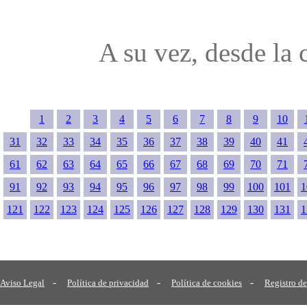
A su vez, desde la c
1
2
3
4
5
6
7
8
9
10
31
32
33
34
35
36
37
38
39
40
41
61
62
63
64
65
66
67
68
69
70
71
91
92
93
94
95
96
97
98
99
100
101
1
121
122
123
124
125
126
127
128
129
130
131
1
-
-
-
Aviso Legal
Política de privacidad
Política de cookies
Registro de