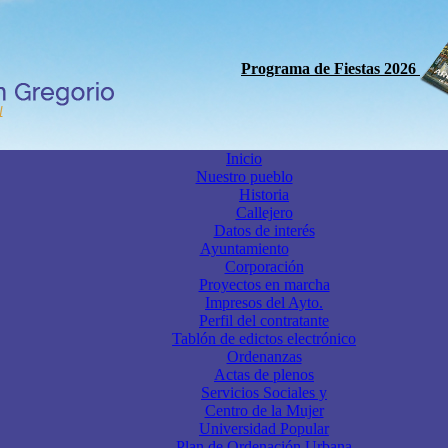
Programa de Fiestas 2026
Inicio
Nuestro pueblo
Historia
Callejero
Datos de interés
Ayuntamiento
Corporación
Proyectos en marcha
Impresos del Ayto.
Perfil del contratante
Tablón de edictos electrónico
Ordenanzas
Actas de plenos
Servicios Sociales y
Centro de la Mujer
Universidad Popular
Plan de Ordenación Urbana