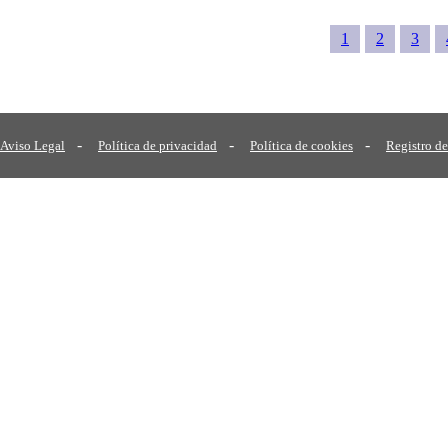
1
2
3
-
-
-
Aviso Legal
Política de privacidad
Política de cookies
Registro de