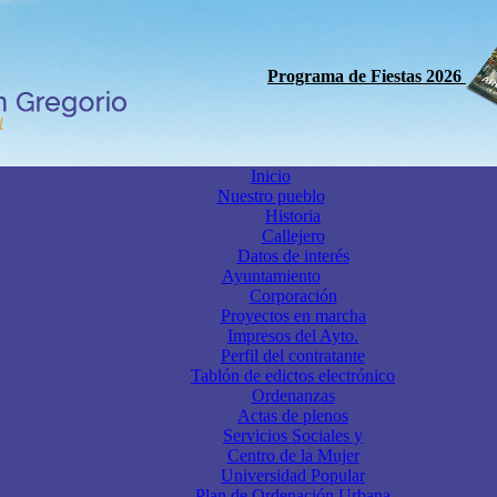
Programa de Fiestas 2026
Inicio
Nuestro pueblo
Historia
Callejero
Datos de interés
Ayuntamiento
Corporación
Proyectos en marcha
Impresos del Ayto.
Perfil del contratante
Tablón de edictos electrónico
Ordenanzas
Actas de plenos
Servicios Sociales y
Centro de la Mujer
Universidad Popular
Plan de Ordenación Urbana