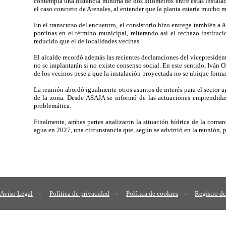
contempla una distancia mínima de dos kilómetros entre estas instala
el caso concreto de Arenales, al entender que la planta estaría mucho
En el transcurso del encuentro, el consistorio hizo entrega también 
porcinas en el término municipal, reiterando así el rechazo institu
reducido que el de localidades vecinas.
El alcalde recordó además las recientes declaraciones del vicepresiden
no se implantarán si no existe consenso social. En este sentido, Iván 
de los vecinos pese a que la instalación proyectada no se ubique form
La reunión abordó igualmente otros asuntos de interés para el sector a
de la zona. Desde ASAJA se informó de las actuaciones emprendidas a
problemática.
Finalmente, ambas partes analizaron la situación hídrica de la comar
agua en 2027, una circunstancia que, según se advirtió en la reunión, p
-
-
-
Aviso Legal
Política de privacidad
Política de cookies
Registro de