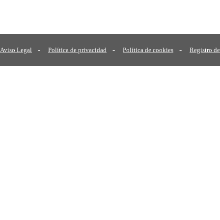
-
-
-
Aviso Legal
Política de privacidad
Política de cookies
Registro de