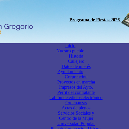
Programa de Fiestas 2026
Inicio
Nuestro pueblo
Historia
Callejero
Datos de interés
Ayuntamiento
Corporación
Proyectos en marcha
Impresos del Ayto.
Perfil del contratante
Tablón de edictos electrónico
Ordenanzas
Actas de plenos
Servicios Sociales y
Centro de la Mujer
Universidad Popular
Plan de Ordenación Urbana