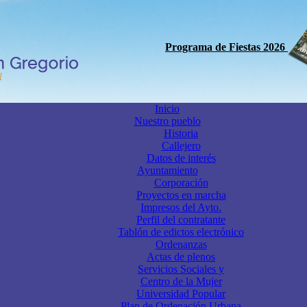
Programa de Fiestas 2026
Inicio
Nuestro pueblo
Historia
Callejero
Datos de interés
Ayuntamiento
Corporación
Proyectos en marcha
Impresos del Ayto.
Perfil del contratante
Tablón de edictos electrónico
Ordenanzas
Actas de plenos
Servicios Sociales y
Centro de la Mujer
Universidad Popular
Plan de Ordenación Urbana